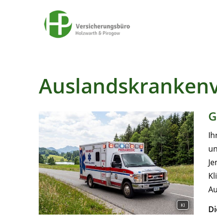
Auslandskrankenv
G
Ih
un
Je
Kl
Au
KI
Di