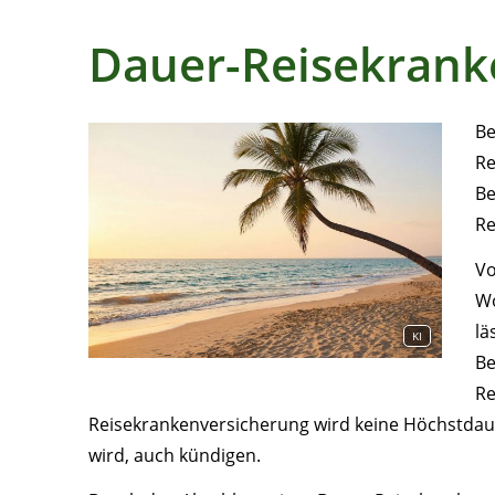
Dauer-Reisekrank
Be
Re
Be
Re
Vo
Wo
lä
KI
Be
Re
Reisekrankenversicherung wird keine Höchstdaue
wird, auch kündigen.